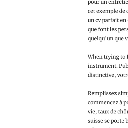
pour un entreti
cet exemple de 
un cv parfait e
que font les per
quelqu’un que v
When trying to 
instrument. Publ
distinctive, vot
Remplissez simp
commencez à post
vie, taux de chô
suisse se porte