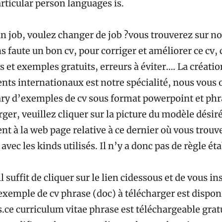
rticular person languages is.
 job, voulez changer de job ?vous trouverez sur no
s faute un bon cv, pour corriger et améliorer ce cv, 
 et exemples gratuits, erreurs à éviter…. La créatio
nts internationaux est notre spécialité, nous vous 
y d’exemples de cv sous format powerpoint et phra
rger, veuillez cliquer sur la picture du modèle désir
nt à la web page relative à ce dernier où vous trouve
vec les kinds utilisés. Il n’y a donc pas de règle éta
l suffit de cliquer sur le lien cidessous et de vous in
exemple de cv phrase (doc) à télécharger est dispon
s.ce curriculum vitae phrase est téléchargeable gra