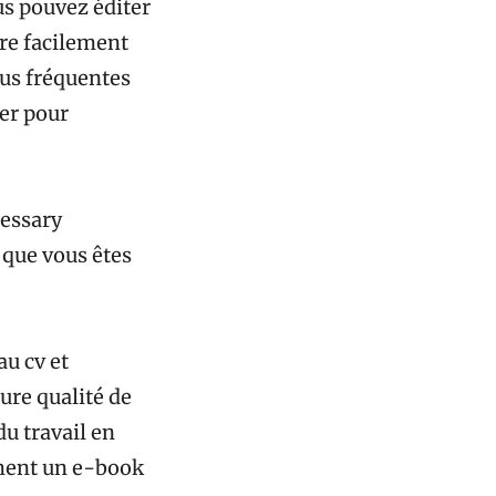
us pouvez éditer
re facilement
lus fréquentes
ser pour
cessary
 que vous êtes
u cv et
ure qualité de
du travail en
ement un e-book