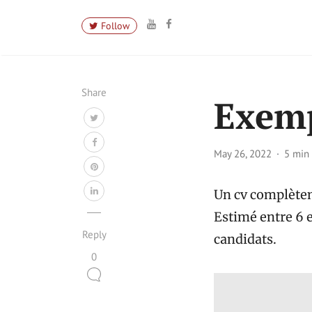
Follow
Share
Exemp
May 26, 2022
5 min
Un cv complèteme
Estimé entre 6 e
Reply
candidats.
0