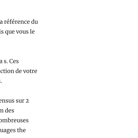
La référence du
is que vous le
 s. Ces
ction de votre
.
sensus sur 2
om des
 nombreuses
guages the