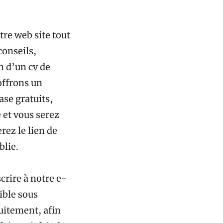
tre web site tout
conseils,
n d’un cv de
offrons un
se gratuits,
é et vous serez
rez le lien de
blie.
scrire à notre e-
ible sous
tuitement, afin