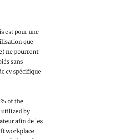
is est pour une
ilisation que
ae) ne pourront
piés sans
de cv spécifique
7% of the
 utilized by
ateur afin de les
oft workplace